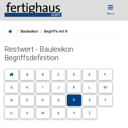
Menü
Baulexikon
Begriffe mit R
Restwert - Baulexikon
Begriffsdefinition
A
B
C
D
E
F
G
H
I
J
K
L
M
R
N
O
P
Q
S
T
U
V
W
X
Y
Z