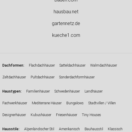
hausbau.net
gartennetz.de
kueche1.com
:
Dachformen
Flachdachhäuser
Satteldachhäuser
Walmdachhäuser
Zeltdachhäuser
Pultdachhäuser
Sonderdachformhäuser
:
Haustypen
Familienhäuser
Schwedenhäuser
Landhäuser
Fachwerkhäuser
Mediterrane Häuser
Bungalows
Stadtvillen / Villen
Designerhäuser
Kubushäuser
Friesenhäuser
Tiny Houses
:
Hausstile
Alpenländischer Stil
Amerikanisch
Bauhausstil
Klassisch