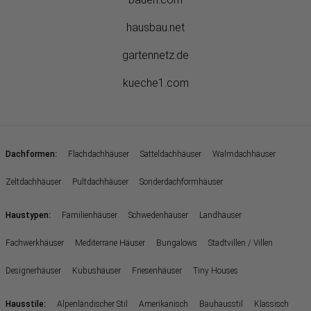
hausbau.net
gartennetz.de
kueche1.com
:
Dachformen
Flachdachhäuser
Satteldachhäuser
Walmdachhäuser
Zeltdachhäuser
Pultdachhäuser
Sonderdachformhäuser
:
Haustypen
Familienhäuser
Schwedenhäuser
Landhäuser
Fachwerkhäuser
Mediterrane Häuser
Bungalows
Stadtvillen / Villen
Designerhäuser
Kubushäuser
Friesenhäuser
Tiny Houses
:
Hausstile
Alpenländischer Stil
Amerikanisch
Bauhausstil
Klassisch