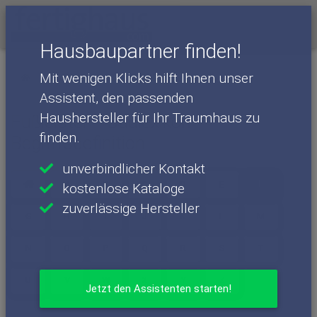
Menü
Hausbaupartner finden!
Mit wenigen Klicks hilft Ihnen unser
Baulexikon
Begriffe mit F
Assistent, den passenden
Haushersteller für Ihr Traumhaus zu
Fußleisten - Baulexikon
finden.
Begriffsdefinition
unverbindlicher Kontakt
F
A
B
C
D
E
kostenlose Kataloge
zuverlässige Hersteller
G
H
I
J
K
L
M
N
O
P
Q
R
S
T
U
V
W
X
Y
Z
Jetzt den Assistenten starten!